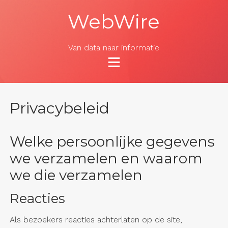
Skip
WebWire
to
content
Van data naar informatie
Privacybeleid
Welke persoonlijke gegevens
we verzamelen en waarom
we die verzamelen
Reacties
Als bezoekers reacties achterlaten op de site,